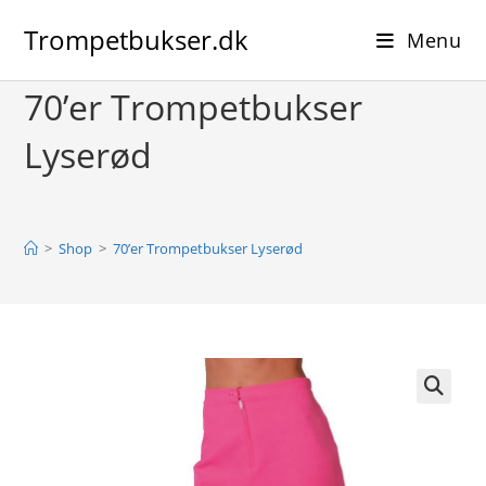
Skip
Trompetbukser.dk
to
Menu
content
70’er Trompetbukser
Lyserød
>
Shop
>
70’er Trompetbukser Lyserød
🔍