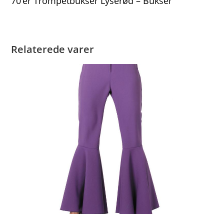
70’er Trompetbukser Lyserød – Bukser
Relaterede varer