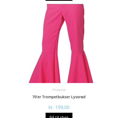
Produkter
70’er Trompetbukser Lyserød
kr.
199,00
Gå til shop