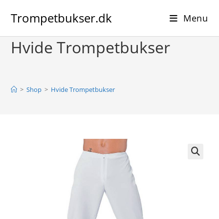
Skip
Trompetbukser.dk
to
Menu
content
Hvide Trompetbukser
>
Shop
>
Hvide Trompetbukser
🔍