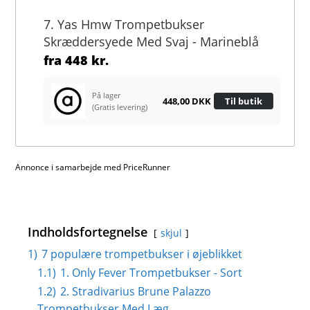
7. Yas Hmw Trompetbukser
Skræddersyede Med Svaj - Marineblå
fra
448 kr.
På lager
448,00 DKK
Til butik
(Gratis levering)
Annonce i samarbejde med PriceRunner
Indholdsfortegnelse
skjul
1)
7 populære trompetbukser i øjeblikket
1.1)
1. Only Fever Trompetbukser - Sort
1.2)
2. Stradivarius Brune Palazzo
Trompetbukser Med Læg