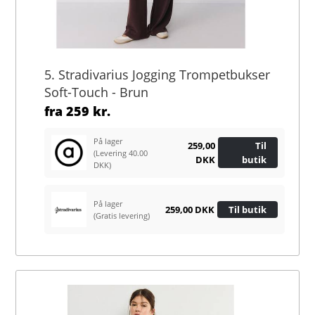
5. Stradivarius Jogging Trompetbukser
Soft-Touch - Brun
fra
259 kr.
På lager
259,00
Til
(Levering 40.00
DKK
butik
DKK)
På lager
259,00 DKK
Til butik
(Gratis levering)