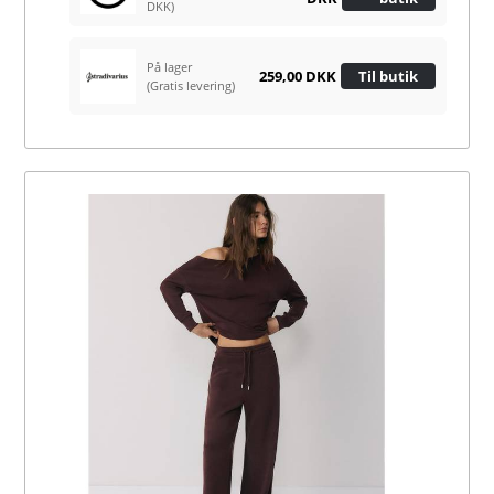
DKK)
På lager
259,00 DKK
Til butik
(Gratis levering)