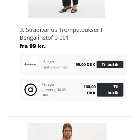
3. Stradivarius Trompetbukser I
Bengalinstof 0-001
fra
99 kr.
På lager
99,00 DKK
Til butik
(Gratis levering)
På lager
160,00
Til
(Levering 40.00
DKK
butik
DKK)