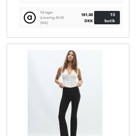
På lager
181,00
Til
(Levering 40.00
DKK
butik
DKK)