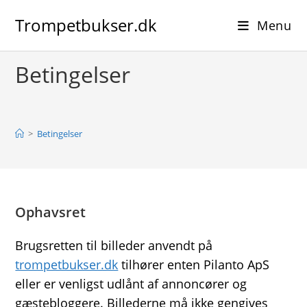
Skip
Trompetbukser.dk
to
Menu
content
Betingelser
>
Betingelser
Ophavsret
Brugsretten til billeder anvendt på
trompetbukser.dk
tilhører enten Pilanto ApS
eller er venligst udlånt af annoncører og
gæstebloggere. Billederne må ikke gengives