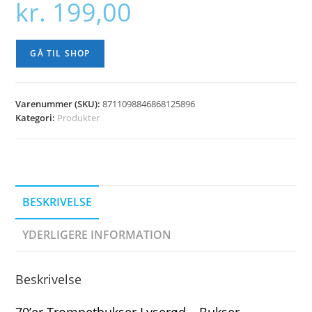
kr.
199,00
GÅ TIL SHOP
Varenummer (SKU):
8711098846868125896
Kategori:
Produkter
BESKRIVELSE
YDERLIGERE INFORMATION
Beskrivelse
70’er Trompetbukser Lyserød – Bukser