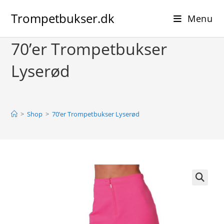
Skip
Trompetbukser.dk
to
Menu
content
70’er Trompetbukser
Lyserød
>
Shop
>
70’er Trompetbukser Lyserød
🔍